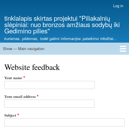
Skip
Log in
User
to
account
tinklalapis skirtas projektui "Piliakalnių
main
menu
slėpiniai: nuo bronzos amžiaus sodybų iki
content
Gedimino pilies"
kuriamas. pildomas, todėl galimi informacijos pateikimo trikdžiai...
Show — Main navigation
Main
navigation
piliakalniai
piliakalnių tyrėjai
piliakalnių radiniai
siūlomi maršrutai
piliakalnių žemėlapis
Website feedback
Your name
Your email address
Subject