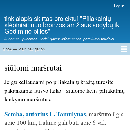
Skip
Log in
User
to
account
tinklalapis skirtas projektui "Piliakalnių
main
menu
slėpiniai: nuo bronzos amžiaus sodybų iki
content
Gedimino pilies"
kuriamas. pildomas, todėl galimi informacijos pateikimo trikdžiai...
Show — Main navigation
Main
navigation
piliakalniai
piliakalnių tyrėjai
piliakalnių radiniai
siūlomi maršrutai
piliakalnių žemėlapis
siūlomi maršrutai
Jeigu keliaudami po piliakalnių kraštą turėsite
pakankamai laisvo laiko - siūlome kelis piliakalnių
lankymo maršrutus.
Semba, autorius L. Tamulynas
, maršruto ilgis
apie 100 km, trukmė gali būti apie 6 val.