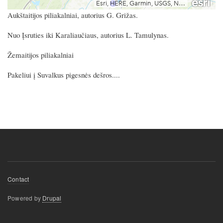
Aukštaitijos piliakalniai, autorius G. Grižas.
Nuo Įsruties iki Karaliaučiaus, autorius L. Tamulynas.
Žemaitijos piliakalniai
Pakeliui į Suvalkus pigesnės dešros....
Footer
Contact
menu
Powered by
Drupal