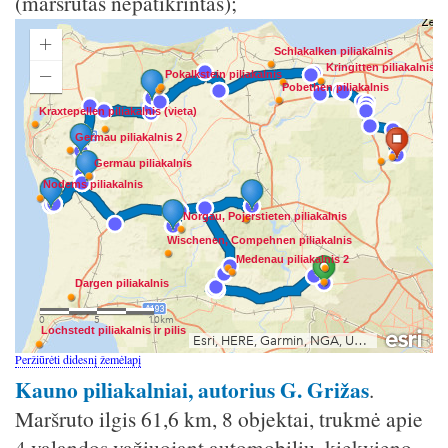
(maršrutas nepatikrintas);
Peržiūrėti didesnį žemėlapį
Kauno piliakalniai, autorius G. Grižas
.
Maršruto ilgis 61,6 km, 8 objektai, trukmė apie
4 valandos važiuojant automobiliu, kiekvieno